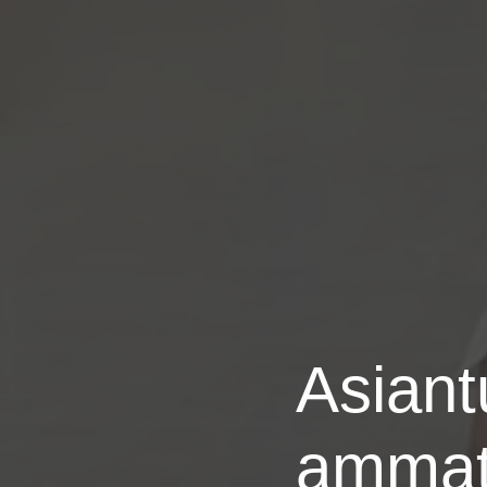
Asiantu
ammatt