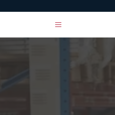
Siirry
suoraan
sisältöön
VALIKKO