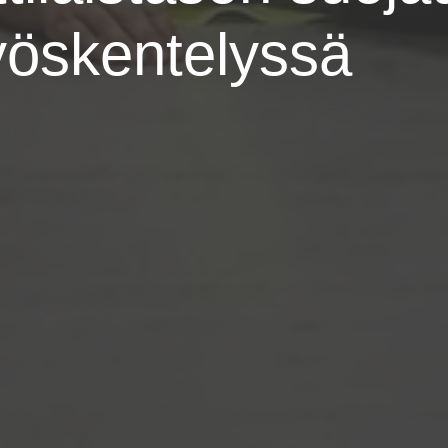
yöskentelyssä