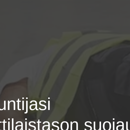
ntijasi
ilaistason suoj