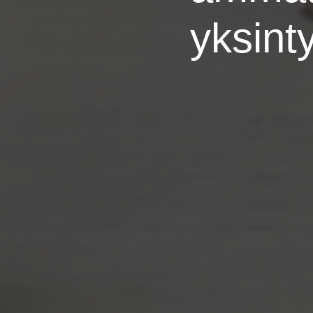
yksint