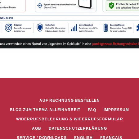
AUF RECHNUNG BESTELLEN
BLOG ZUM THEMA ALLEINARBEIT
FAQ
IMPRESSUM
WIDERRUFSBELEHRUNG & WIDERRUFSFORMULAR
AGB
DATENSCHUTZERKLÄRUNG
SERVICE / DOWNLOADS
ENGLISH
FRANCAIS