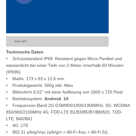
Technische Daten
• Schutzstandard IP68: Resistent gegen Micro Partikel und
wasserdicht bei einer Tiefe von 2 Meter innerhalb 60 Minuten
(IP69K)
• Maße: 173 x 83 x 13,6 mm
• Produktgewicht: 300g inkl. Akku
• Bildschirm 6,52” mit einer Auflösung von 1600 x 720 Pixel
• Betriebssystem:
Android 14
• Frequenzen:Band 2G:GSM900/1800/1900MHz; 3G: WCDMA
850/900/2100MHz 4G: FDD-LTE B1/B3/B5/B7/B8/B20, TDD-
LTE: B40/B41
• 4G: LTE
• 802.11 a/b/g/n/ac (a/b/g/n = Wi-Fi 4/ac = Wi-Fi 5/),