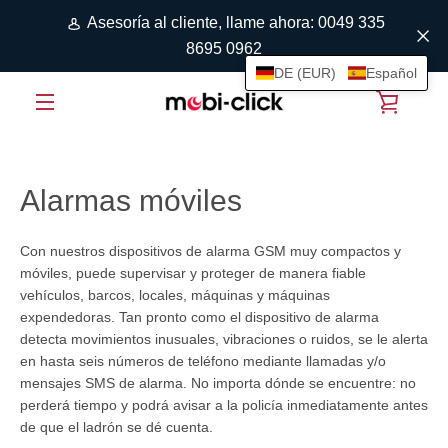
Ir
Asesoría al cliente, llame ahora: 0049 335
directamente
8695 0962
al
DE (EUR)
Español
contenido
VER
MENÚ
CARRI
Alarmas móviles
DE
Con nuestros dispositivos de alarma GSM muy compactos y
COMP
móviles, puede supervisar y proteger de manera fiable
vehículos, barcos, locales, máquinas y máquinas
expendedoras. Tan pronto como el dispositivo de alarma
detecta movimientos inusuales, vibraciones o ruidos, se le alerta
en hasta seis números de teléfono mediante llamadas y/o
mensajes SMS de alarma. No importa dónde se encuentre: no
perderá tiempo y podrá avisar a la policía inmediatamente antes
de que el ladrón se dé cuenta.