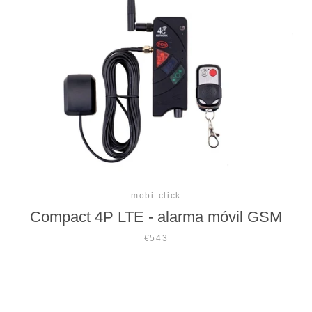
BUSCAR
mobi-click
Compact 4P LTE - alarma móvil GSM
€543