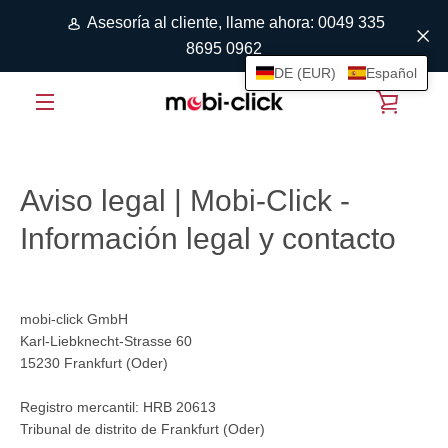
Ir
Asesoría al cliente, llame ahora: 0049 335
directamente
8695 0962
al
DE (EUR)
Español
contenido
VER
MENÚ
CARRI
Aviso legal | Mobi-Click -
DE
Información legal y contacto
COMP
mobi-click GmbH
Karl-Liebknecht-Strasse 60
15230 Frankfurt (Oder)
Registro mercantil: HRB 20613
Tribunal de distrito de Frankfurt (Oder)